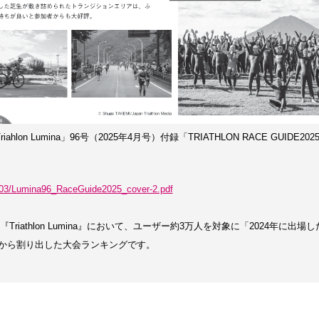
iahlon Lumina」96号（2025年4月号）付録「TRIATHLON RACE GUIDE
025/03/Lumina96_RaceGuide2025_cover-2.pdf
専門誌『Triathlon Lumina』において、ユーザー約3万人を対象に「2024
から割り出した大会ランキングです。