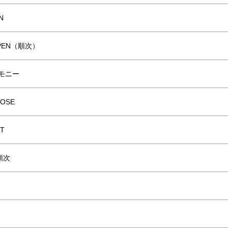
N
EN（順次）
モニー
OSE
TART
下順次