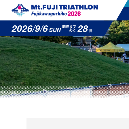
2026/9/6
28
開催まで
SUN
あと
日