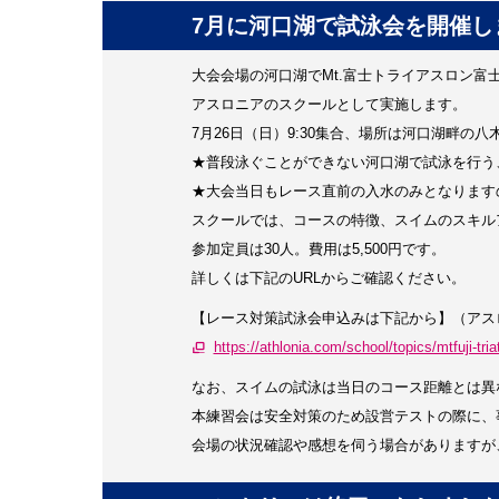
7月に河口湖で試泳会を開催し
大会会場の河口湖でMt.富士トライアスロン富
アスロニアのスクールとして実施します。
7月26日（日）9:30集合、場所は河口湖畔の
★普段泳ぐことができない河口湖で試泳を行う
★大会当日もレース直前の入水のみとなります
スクールでは、コースの特徴、スイムのスキル
参加定員は30人。費用は5,500円です。
詳しくは下記のURLからご確認ください。
【レース対策試泳会申込みは下記から】（アス
https://athlonia.com/school/topics/mtfuji-triat
なお、スイムの試泳は当日のコース距離とは異
本練習会は安全対策のため設営テストの際に、
会場の状況確認や感想を伺う場合がありますが