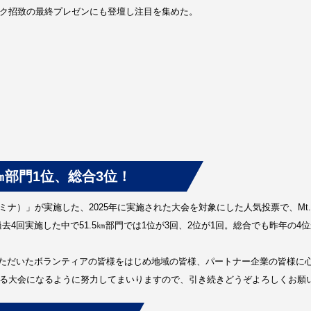
ック招致の最終プレゼンにも登壇し注目を集めた。
5㎞部門1位、総合3位！
ロン ルミナ）」が実施した、2025年に実施された大会を対象にした人気投票で、M
過去4回実施した中で51.5㎞部門では1位が3回、2位が1回。総合でも昨年の
ただいたボランティアの皆様をはじめ地域の皆様、パートナー企業の皆様に
だける大会になるように努力してまいりますので、引き続きどうぞよろしくお願