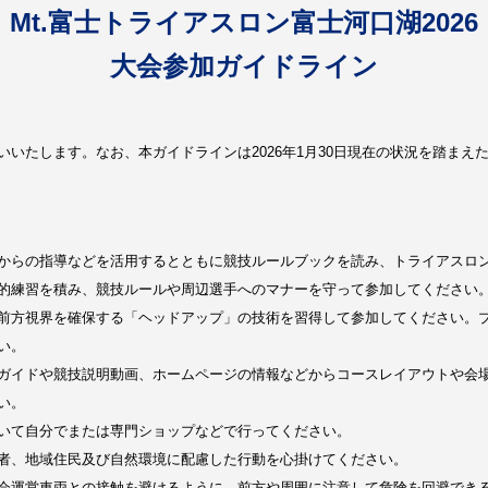
Mt.富士トライアスロン富士河口湖2026
大会参加ガイドライン
いたします。なお、本ガイドラインは2026年1月30日現在の状況を踏まえ
からの指導などを活用するとともに競技ルールブックを読み、トライアスロ
的練習を積み、競技ルールや周辺選手へのマナーを守って参加してください
前方視界を確保する「ヘッドアップ」の技術を習得して参加してください。
い。
ガイドや競技説明動画、ホームページの情報などからコースレイアウトや会
い。
いて自分でまたは専門ショップなどで行ってください。
者、地域住民及び自然環境に配慮した行動を心掛けてください。
会運営車両との接触を避けるように、前方や周囲に注意して危険を回避でき