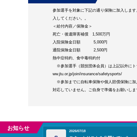
参加選手を対象に下記の通り保険に加入します
入してください。。
＜給付内容／保険金＞
死亡・後遺障害補償 1,500万円
入院保険金日額 5,000円
通院保険金日額 2,500円
熱中症特約、食中毒特約付
※参加選手（競技団体会員）は上記以外にトライ
ww.jtu.or.jp/join/insurance/safetysports/
※参加までに自転車保険や個人賠償保険に加
対応していません。ご自身で準備をお願いしま
お知らせ
2026/07/18