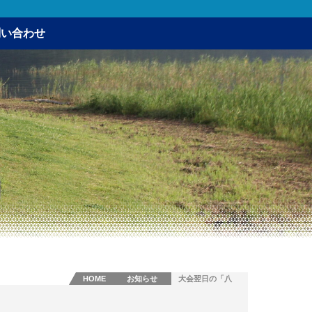
問い合わせ
HOME
お知らせ
大会翌日の「八
木崎公園ありが
とう清掃」参加