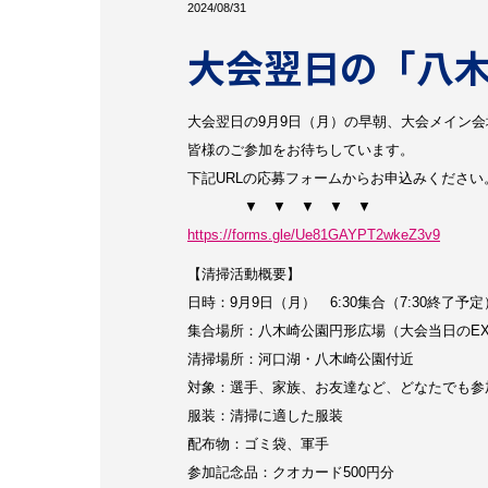
2024/08/31
大会翌日の「八
大会翌日の9月9日（月）の早朝、大会メイン
皆様のご参加をお待ちしています。
下記URLの応募フォームからお申込みくださ
▼ ▼ ▼ ▼ ▼
https://forms.gle/Ue81GAYPT2wkeZ3v9
【清掃活動概要】
日時：9月9日（月） 6:30集合（7:30終了予定
集合場所：八木崎公園円形広場（大会当日のEX
清掃場所：河口湖・八木崎公園付近
対象：選手、家族、お友達など、どなたでも参
服装：清掃に適した服装
配布物：ゴミ袋、軍手
参加記念品：クオカード500円分