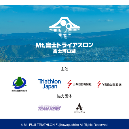
主催
協力団体
© Mt. FUJI TRIATHLON Fujikawaguchiko All Rights Reserved.